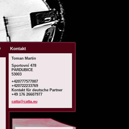
a
Kontakt
Toman Martin
Sportovní 478
PARDUBICE
53003
+420777577007
+420722233769
Kontakt für deutsche Partner
+49 176 26607977
catta@ca
tta.eu