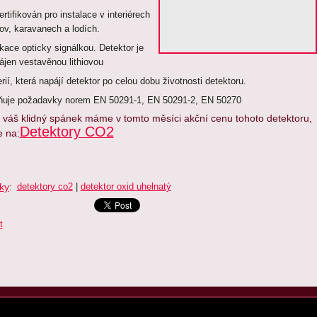
ertifikován pro instalace v interiérech
ov, karavanech a lodích.
ikace opticky signálkou.
Detektor je
ájen vestavěnou lithiovou
erií, která napájí detektor po celou dobu životnosti detektoru.
ňuje požadavky norem EN 50291-1, EN 50291-2, EN 50270
 váš klidný spánek máme v tomto měsíci akční cenu tohoto detektoru,
Detektory CO2
e na:
tky
:
detektory co2
|
detektor oxid uhelnatý
t