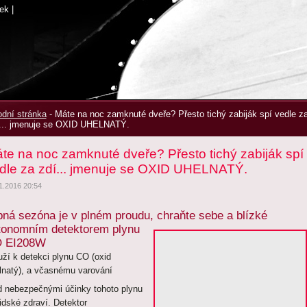
ek
|
dní stránka
-
Máte na noc zamknuté dveře? Přesto tichý zabiják spí vedle z
... jmenuje se OXID UHELNATÝ.
te na noc zamknuté dveře? Přesto tichý zabiják spí
dle za zdí... jmenuje se OXID UHELNATÝ.
1.2016 20:54
pná sezóna je v plném proudu, chraňte sebe a blízké
tonomním detektorem plynu
 EI208W
uží k detekci plynu CO (oxid
lnatý), a včasnému varování
d nebezpečnými účinky tohoto plynu
lidské zdraví. Detektor