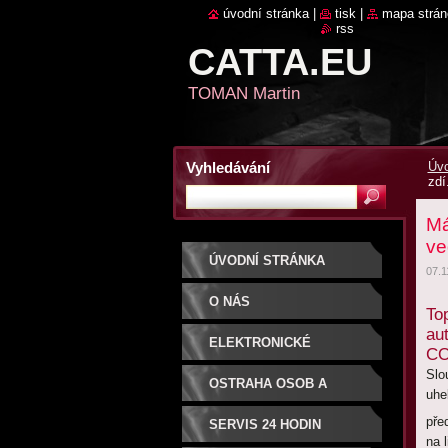
úvodní stránka
|
tisk
|
mapa strán
rss
CATTA.EU
TOMAN Martin
Vyhledávání
Úvo
zdí
Má
ve
ÚVODNÍ STRÁNKA
07.1
O NÁS
To
au
ELEKTRONICKÉ
CO
Slo
SYSTÉMY
OSTRAHA OSOB A
uhe
pře
MAJETKU
SERVIS 24 HODIN
na 