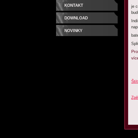
KONTAKT
je c
bud
DOWNLOAD
Ind
nap
NOVINKY
bat
Spl
Pro
víc
Ští
Zpě